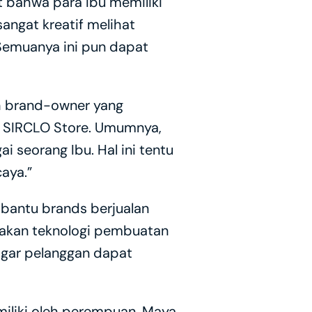
bahwa para Ibu memiliki 
ngat kreatif melihat 
Semuanya ini pun dapat 
h brand-owner yang 
 SIRCLO Store. Umumnya, 
seorang Ibu. Hal ini tentu 
aya.”
antu brands berjualan 
pakan teknologi pembuatan 
agar pelanggan dapat 
imiliki oleh perempuan. Maya 