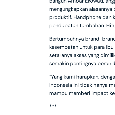
Bangun Ambar Ekowati, anggo
mengungkapkan alasannya be
produktif. Handphone dan ku
pendapatan tambahan. Hitu
Bertumbuhnya brand-brand y
kesempatan untuk para ibu b
setaranya akses yang dimil
semakin pentingnya peran Ib
“Yang kami harapkan, denga
Indonesia ini tidak hanya 
mampu memberi impact kepad
***