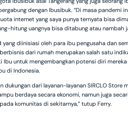
ta Ibusibuk asal Tangerang yang juga seorang ib
rgabung dengan Ibusibuk. “Di masa pandemi ini,
ota internet yang saya punya ternyata bisa dima
ng-hitung uangnya bisa ditabung atau nambah ja
ang diinisiasi oleh para ibu pengusaha dan sem
erbisnis dari rumah merupakan salah satu indika
iki Ibu untuk mengembangkan potensi diri mereka
u di Indonesia.
n dukungan dari layanan-layanan SIRCLO Store ma
mampu berdaya secara ekonomi, namun juga secara
a komunitas di sekitarnya,” tutup Ferry.