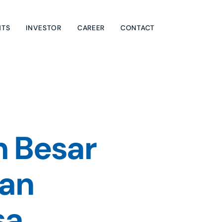
NTS
INVESTOR
CAREER
CONTACT
 Besar 
an 
a 