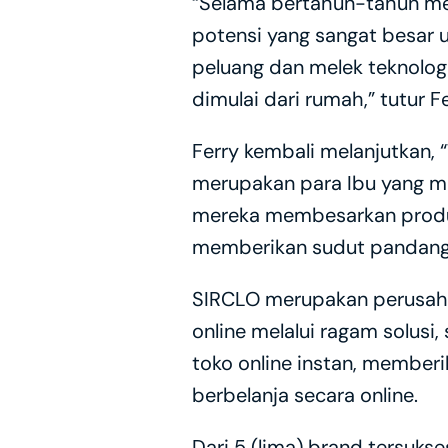
“Selama bertahun-tahun mem
potensi yang sangat besar u
peluang dan melek teknolog
dimulai dari rumah,” tutur 
Ferry kembali melanjutkan, 
merupakan para Ibu yang m
mereka membesarkan produk y
memberikan sudut pandang b
SIRCLO merupakan perusaha
online melalui ragam solusi
toko online instan, memberi
berbelanja secara online. 
Dari 5 (lima) brand tersukse