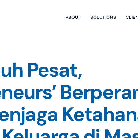
ABOUT
SOLUTIONS
CLIE
h Pesat, 
eurs’ Berperan
enjaga Ketahan
Keluarga di Mas