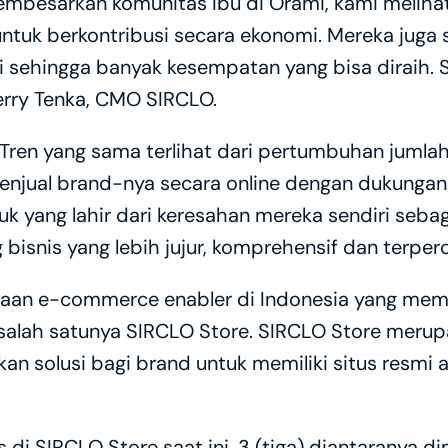
besarkan komunitas Ibu di Orami, kami melihat 
ntuk berkontribusi secara ekonomi. Mereka juga sa
i sehingga banyak kesempatan yang bisa diraih. 
Ferry Tenka, CMO SIRCLO. 
“Tren yang sama terlihat dari pertumbuhan jumla
enjual brand-nya secara online dengan dukungan
ang lahir dari keresahan mereka sendiri sebagai 
isnis yang lebih jujur, komprehensif dan terperc
an e-commerce enabler di Indonesia yang memb
, salah satunya SIRCLO Store. SIRCLO Store meru
kan solusi bagi brand untuk memiliki situs resmi 
s di SIRCLO Store saat ini, 3 (tiga) diantaranya d