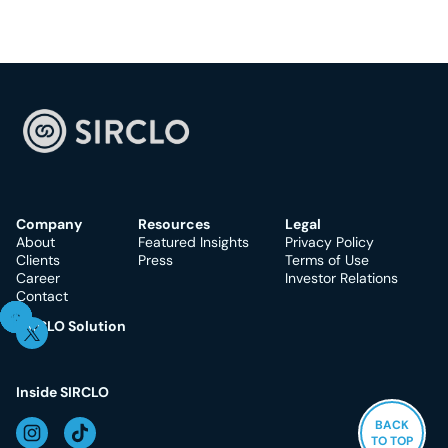
Company
Resources
Legal
About
Featured Insights
Privacy Policy
Clients
Press
Terms of Use
Career
Investor Relations
Contact
SIRCLO Solution
Inside SIRCLO
BACK
BACK
BACK
TO TOP
TO TOP
TO TOP