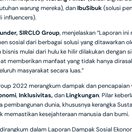
utuhan warung mereka), dan 
IbuSibuk
 (solusi p
 influencers).
ounder, SIRCLO Group
, menjelaskan “Laporan ini
n sosial dari berbagai solusi yang ditawarkan o
n bisnis mulai dari hulu ke hilir dilakukan dengan 
pat memberikan manfaat yang tidak hanya dirasa
eluruh masyarakat secara luas.”
oup 2022 merangkum dampak dan pencapaian yan
konomi
, 
Inklusivitas, 
dan 
Lingkungan
. Pilar keber
da pembangunan dunia, khususnya kerangka Susta
uk memastikan kesejahteraan manusia dan bumi. 
dirangkum dalam Laporan Dampak Sosial Ekonom