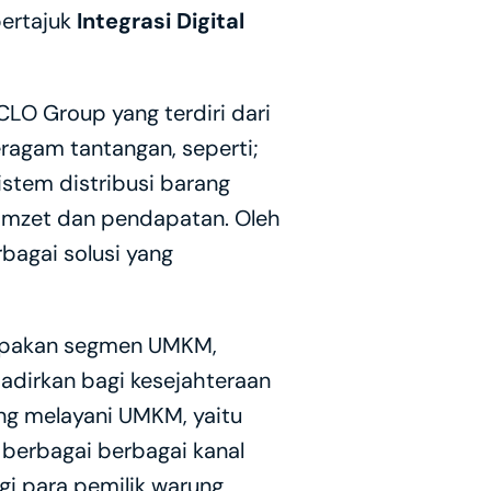
ertajuk 
Integrasi Digital 
LO Group yang terdiri dari 
ragam tantangan, seperti; 
istem distribusi barang 
mzet dan pendapatan. Oleh 
agai solusi yang 
upakan segmen UMKM, 
dirkan bagi kesejahteraan 
UMKM, khususnya melalui ragam solusi di dalam ekosistem SIRCLO Group yang melayani UMKM, yaitu 
berbagai berbagai kanal 
agi para pemilik warung 