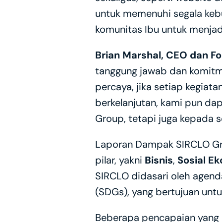
untuk memenuhi segala keb
komunitas Ibu untuk menjadi
Brian Marshal, CEO dan F
tanggung jawab dan komitme
percaya, jika setiap kegiata
berkelanjutan, kami pun da
Group, tetapi juga kepada s
Laporan Dampak SIRCLO Gr
pilar, yakni 
Bisnis
, 
Sosial E
SIRCLO didasari oleh agen
(SDGs), yang bertujuan unt
Beberapa pencapaian yang 