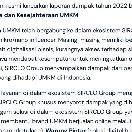
 ini resmi luncurkan laporan dampak tahun 2022 b
a dan Kesejahteraan UMKM
. 
uta UMKM telah bergabung ke dalam ekosistem SIRC
ikro/nano influencer. Masing-masing memiliki be
it digitalisasi bisnis, kurangnya akses terhadap s
tnya mendapat kesempatan untuk meningkatkan o
 ini, SIRCLO Group menyampaikan dampak dari berb
yang dihadapi UMKM di Indonesia.
 layanan di dalam ekosistem SIRCLO Group mer
SIRCLO Group khusus menyorot dampak yang diha
 membantu brand UMKM berjualan online melalui 
an marketplace), 
Warung Pintar
 (solusi digital b