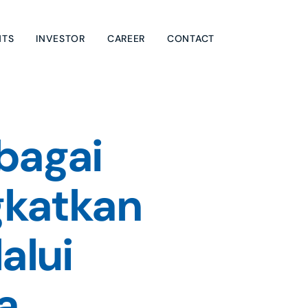
NTS
INVESTOR
CAREER
CONTACT
agai 
katkan 
lui 
a