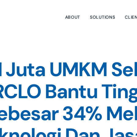
ABOUT
SOLUTIONS
CLIE
1 Juta UMKM Seb
IRCLO Bantu Ting
besar 34% Mela
eknologi Dan Jas