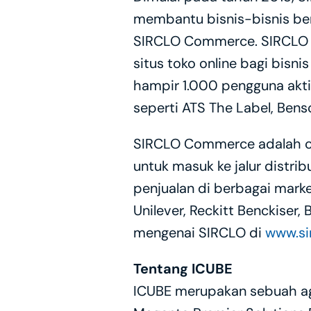
membantu bisnis-bisnis ber
SIRCLO Commerce. SIRCLO S
situs toko online bagi bisni
hampir 1.000 pengguna akt
seperti ATS The Label, Bens
SIRCLO Commerce adalah ch
untuk masuk ke jalur distrib
penjualan di berbagai mark
Unilever, Reckitt Benckiser, 
mengenai SIRCLO di 
www.si
Tentang ICUBE
ICUBE merupakan sebuah age