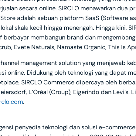
jualan secara online. SIRCLO menawarkan dua pr
tore adalah sebuah platform SaaS (Software as 
s lokal skala kecil hingga menengah. Hingga kini,
if berbayar membangun brand dan mengembangkan
crub, Evete Naturals, Namaste Organic, This Is Ap
annel management solution yang menjawab keb
usi online. Didukung oleh teknologi yang dapat me
etplace, SIRCLO Commerce dipercaya oleh berbag
Beiersdorf, L’Oréal (Group), Eigerindo dan Levi’s. 
rclo.com
.
nsi penyedia teknologi dan solusi e-commerce unt