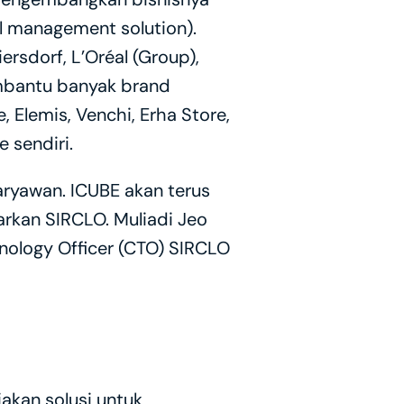
 management solution). 
ersdorf, L’Oréal (Group), 
embantu banyak brand 
Elemis, Venchi, Erha Store, 
 sendiri.
ryawan. ICUBE akan terus 
rkan SIRCLO. Muliadi Jeo 
ology Officer (CTO) SIRCLO 
kan solusi untuk 