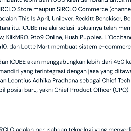
i SIRCLO Store maupun SIRCLO Commerce (channel
lah This Is April, Unilever, Reckitt Benckiser, Bei
tara itu, ICUBE melalui solusi-solusinya telah m
 KlikMRO, 9to9 Online, Hush Puppies, L’Occitane, 
tra10, dan Lotte Mart membuat sistem e-commerce
dan ICUBE akan menggabungkan lebih dari 450 ka
mandiri yang terintegrasi dengan jasa yang ditawa
an Leontius Adhika Pradhana sebagai Chief Techn
 posisi baru, yakni Chief Product Officer (CPO).
IRCLO adalah perusahaan teknologi yang menyedia