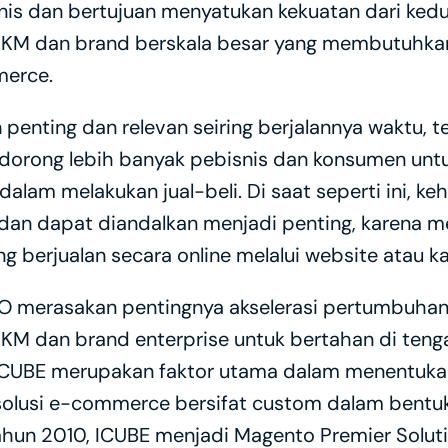
isnis dan bertujuan menyatukan kekuatan dari kedu
 dan brand berskala besar yang membutuhkan tr
merce.
enting dan relevan seiring berjalannya waktu, t
dorong lebih banyak pebisnis dan konsumen unt
lam melakukan jual-beli. Di saat seperti ini, keh
n dapat diandalkan menjadi penting, karena men
g berjualan secara online melalui website atau kan
LO merasakan pentingnya akselerasi pertumbuhan 
M dan brand enterprise untuk bertahan di tenga
ICUBE merupakan faktor utama dalam menentukan ha
olusi e-commerce bersifat custom dalam bentu
hun 2010, ICUBE menjadi Magento Premier Solutio