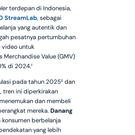
ler
 terdepan di Indonesia, 
O StreamLab
, sebagai 
anja yang autentik dan 
engah pesatnya pertumbuhan 
video untuk 
s Merchandise Value (GMV) 
0% di 2024.¹
ulasi pada tahun 2025² dan 
tren ini diperkirakan 
t menemukan dan membeli 
 perangkat mereka. 
Danang 
 konsumen berbelanja 
pendekatan yang lebih 