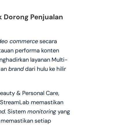
k Dorong Penjualan 
deo commerce
 secara 
tauan performa konten 
nghadirkan layanan Multi-
an 
brand
 dari hulu ke hilir 
Beauty & Personal Care, 
O StreamLab memastikan 
nd
. Sistem 
monitoring
 yang 
 memastikan setiap 