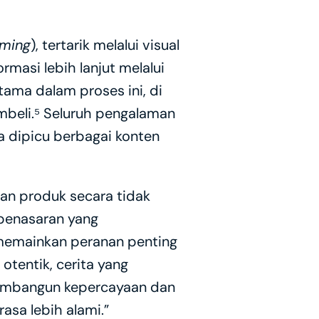
aming
), tertarik melalui visual 
ormasi lebih lanjut melalui 
tama dalam proses ini, di 
beli.⁵ Seluruh pengalaman 
a dipicu berbagai konten 
n produk secara tidak 
penasaran yang 
memainkan peranan penting 
tentik, cerita yang 
embangun kepercayaan dan 
sa lebih alami.”