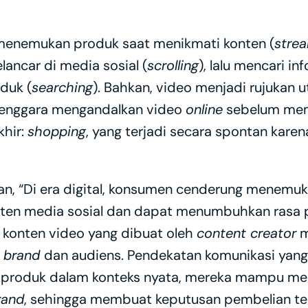
 menemukan produk saat menikmati konten (
stre
ancar di media sosial (
scrolling
), lalu mencari inf
duk (
searching
). Bahkan, video menjadi rujukan u
enggara mengandalkan video 
online
 sebelum mem
hir: 
shopping
, yang terjadi secara spontan karen
, “Di era digital, konsumen cenderung menemuka
nten media sosial dan dapat menumbuhkan rasa 
, konten video yang dibuat oleh 
content creator
 
 
brand 
dan audiens. Pendekatan komunikasi yang o
n produk dalam konteks nyata, mereka mampu m
rand
, sehingga membuat keputusan pembelian tera