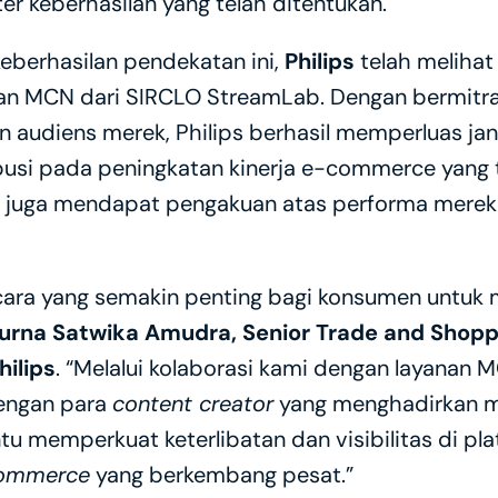
er keberhasilan yang telah ditentukan. 
eberhasilan pendekatan ini, 
Philips
 telah melihat 
nan MCN dari SIRCLO StreamLab. Dengan bermitr
an audiens merek, Philips berhasil memperluas jan
ibusi pada peningkatan kinerja e-commerce yang 
 juga mendapat pengakuan atas performa mereka
 cara yang semakin penting bagi konsumen untuk
Purna Satwika Amudra, Senior Trade and Shopp
hilips
. “Melalui kolaborasi kami dengan layanan 
engan para 
content creator
 yang menghadirkan me
tu memperkuat keterlibatan dan visibilitas di pla
commerce
 yang berkembang pesat.”