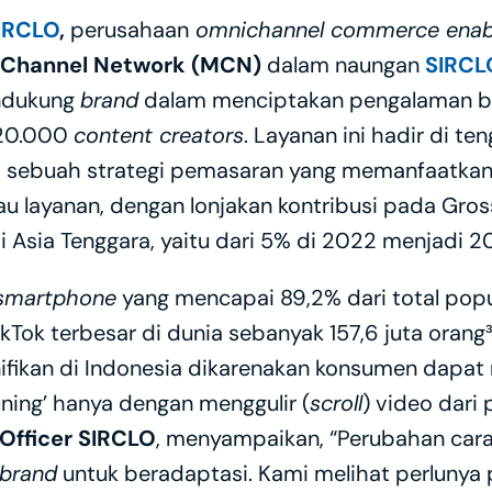
IRCLO
, 
perusahaan
 omnichannel commerce enab
-Channel Network (MCN)
 dalam naungan 
SIRCL
ndukung 
brand
 dalam menciptakan pengalaman bel
 20.000 
content creators
. Layanan ini hadir di t
, sebuah strategi pemasaran yang memanfaatkan 
layanan, dengan lonjakan kontribusi pada Gros
i Asia Tenggara, yaitu dari 5% di 2022 menjadi 2
smartphone
 yang mencapai 89,2% dari total pop
ok terbesar di dunia sebanyak 157,6 juta orang³, 
fikan di Indonesia dikarenakan konsumen dapa
uning’ hanya dengan menggulir (
scroll
) video dari
 Officer SIRCLO
, menyampaikan, “Perubahan cara
brand
 untuk beradaptasi. Kami melihat perlunya 