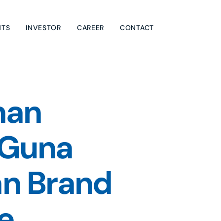
NTS
INVESTOR
CAREER
CONTACT
an 
Guna 
 Brand 
e