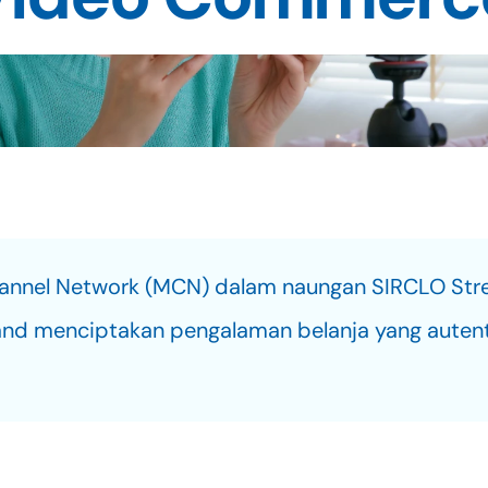
nnel Network (MCN) dalam naungan SIRCLO Stream
d menciptakan pengalaman belanja yang autentik d