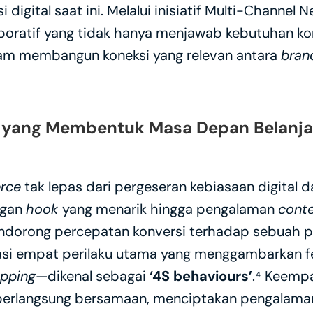
igital saat ini. Melalui inisiatif Multi-Channel Ne
ratif yang tidak hanya menjawab kebutuhan kon
m membangun koneksi yang relevan antara 
bran
l yang Membentuk Masa Depan Belanja 
rce
 tak lepas dari pergeseran kebiasaan digital 
gan 
hook 
yang menarik hingga pengalaman 
conte
orong percepatan konversi terhadap sebuah pro
asi empat perilaku utama yang menggambarkan fe
pping
—dikenal sebagai 
‘4S behaviours’
.⁴ Keempat
 berlangsung bersamaan, menciptakan pengalama