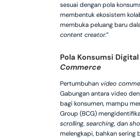
sesuai dengan pola konsumsi d
membentuk ekosistem kolabo
membuka peluang baru dala
content creator.
”
Pola Konsumsi Digita
Commerce
Pertumbuhan
 video comme
Gabungan antara video den
bagi konsumen, mampu mend
Group (BCG) mengidentifik
scrolling
, 
searching
, dan 
sho
melengkapi, bahkan sering