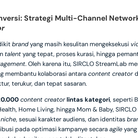
nversi: Strategi Multi-Channel Networ
or
ikit 
brand
 yang masih kesulitan mengeksekusi 
vi
n 
talent
 yang tepat, proses kurasi, hingga peman
gagement
. Oleh karena itu, SIRCLO StreamLab me
g membantu kolaborasi antara 
content creator 
d
ur, terukur, dan tepat sasaran. 
 20.000 
content creator
 lintas kategori
, seperti 
Health, Home Living, hingga Mom & Baby, SIRCL
 
niche
, sesuai karakter audiens, dan identitas 
bra
tribusi pada optimasi kampanye secara 
agile
 yang