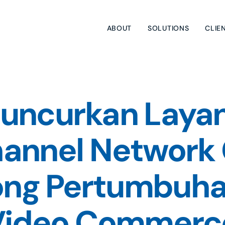
ABOUT
SOLUTIONS
CLIE
uncurkan Layan
annel Network 
ng Pertumbuhan
 Video Commerc